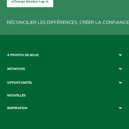
xChange Member Log-in
RÉCONCILIER LES DIFFÉRENCES, CRÉER LA CONFIANCE
Sitemap
À PROPOS DE NOUS
Mobile
INITIATIVES
OPPORTUNITÉS
NOUVELLES
INSPIRATION