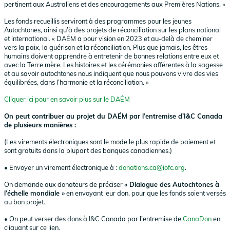
pertinent aux Australiens et des encouragements aux Premières Nations. »
Les fonds recueillis serviront à des programmes pour les jeunes
Autochtones, ainsi qu’à des projets de réconciliation sur les plans national
et international. « DAÉM a pour vision en 2023 et au-delà de cheminer
vers la paix, la guérison et la réconciliation. Plus que jamais, les êtres
humains doivent apprendre à entretenir de bonnes relations entre eux et
avec la Terre mère. Les histoires et les cérémonies afférentes à la sagesse
et au savoir autochtones nous indiquent que nous pouvons vivre des vies
équilibrées, dans l’harmonie et la réconciliation. »
Cliquer ici pour en savoir plus sur le DAÉM
On peut contribuer au projet du DAÉM par l’entremise d’I&C Canada
de plusieurs manières :
(Les virements électroniques sont le mode le plus rapide de paiement et
sont gratuits dans la plupart des banques canadiennes.)
• Envoyer un virement électronique à :
donations.ca@iofc.org
.
On demande aux donateurs de préciser
« Dialogue des Autochtones à
l’échelle mondiale »
en envoyant leur don, pour que les fonds soient versés
au bon projet.
• On peut verser des dons à I&C Canada par l’entremise de
CanaDon
en
cliquant sur ce lien.